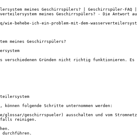
lersystem meines Geschirrspülers? | Geschirrspüler-FAQ |
verteilersystem meines Geschirrspülers? - Die Antwort au
q/wie-behebe-ich-ein-problem-mit-dem-wasserverteilersyst
tem meines Geschirrspülers?

ersystem

s verschiedenen Gründen nicht richtig funktionieren. Es 
teilersystem

, können folgende Schritte unternommen werden:

e/glossar/geschirrspueler) ausschalten und vom Stromnetz
falls reinigen.

hen.

 durchführen.
