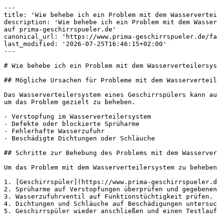
---

title: 'Wie behebe ich ein Problem mit dem Wasservertei
description: 'Wie behebe ich ein Problem mit dem Wasser
auf prima-geschirrspueler.de'

canonical_url: 'https://www.prima-geschirrspueler.de/fa
last_modified: '2026-07-25T16:46:15+02:00'

---

# Wie behebe ich ein Problem mit dem Wasserverteilersys
## Mögliche Ursachen für Probleme mit dem Wasserverteil
Das Wasserverteilersystem eines Geschirrspülers kann au
um das Problem gezielt zu beheben.

- Verstopfung im Wasserverteilersystem

- Defekte oder blockierte Sprüharme

- Fehlerhafte Wasserzufuhr

- Beschädigte Dichtungen oder Schläuche

## Schritte zur Behebung des Problems mit dem Wasserver
Um das Problem mit dem Wasserverteilersystem zu beheben
1. [Geschirrspüler](https://www.prima-geschirrspueler.d
2. Sprüharme auf Verstopfungen überprüfen und gegebenen
3. Wasserzufuhrventil auf Funktionstüchtigkeit prüfen.

4. Dichtungen und Schläuche auf Beschädigungen untersuc
5. Geschirrspüler wieder anschließen und einen Testlauf