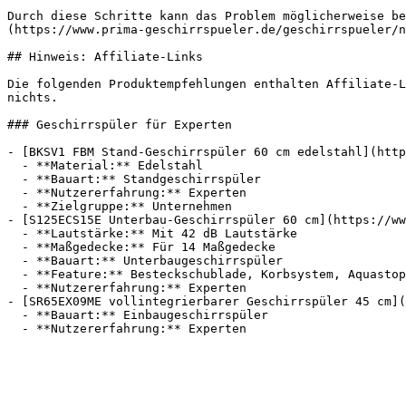
Durch diese Schritte kann das Problem möglicherweise be
(https://www.prima-geschirrspueler.de/geschirrspueler/n
## Hinweis: Affiliate-Links

Die folgenden Produktempfehlungen enthalten Affiliate-L
nichts.

### Geschirrspüler für Experten

- [BKSV1 FBM Stand-Geschirrspüler 60 cm edelstahl](http
  - **Material:** Edelstahl

  - **Bauart:** Standgeschirrspüler

  - **Nutzererfahrung:** Experten

  - **Zielgruppe:** Unternehmen

- [S125ECS15E Unterbau-Geschirrspüler 60 cm](https://ww
  - **Lautstärke:** Mit 42 dB Lautstärke

  - **Maßgedecke:** Für 14 Maßgedecke

  - **Bauart:** Unterbaugeschirrspüler

  - **Feature:** Besteckschublade, Korbsystem, Aquastop

  - **Nutzererfahrung:** Experten

- [SR65EX09ME vollintegrierbarer Geschirrspüler 45 cm](
  - **Bauart:** Einbaugeschirrspüler
