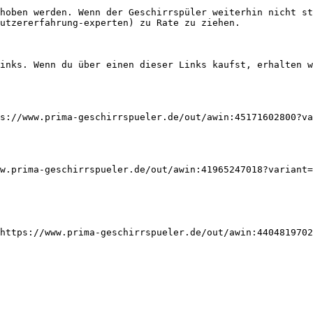
hoben werden. Wenn der Geschirrspüler weiterhin nicht s
utzererfahrung-experten) zu Rate zu ziehen.

inks. Wenn du über einen dieser Links kaufst, erhalten w
s://www.prima-geschirrspueler.de/out/awin:45171602800?va
w.prima-geschirrspueler.de/out/awin:41965247018?variant=
https://www.prima-geschirrspueler.de/out/awin:4404819702