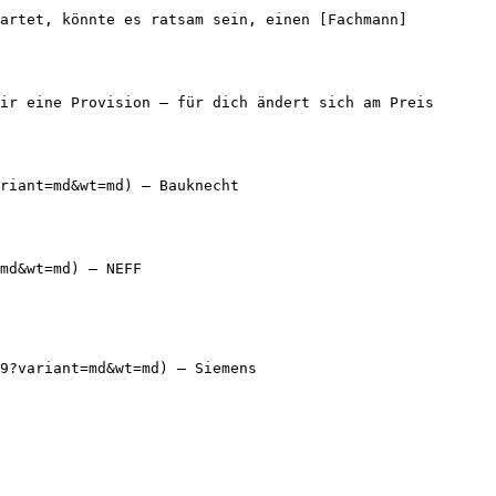
tartet, könnte es ratsam sein, einen [Fachmann]
ir eine Provision — für dich ändert sich am Preis 
riant=md&wt=md) — Bauknecht

md&wt=md) — NEFF

9?variant=md&wt=md) — Siemens
