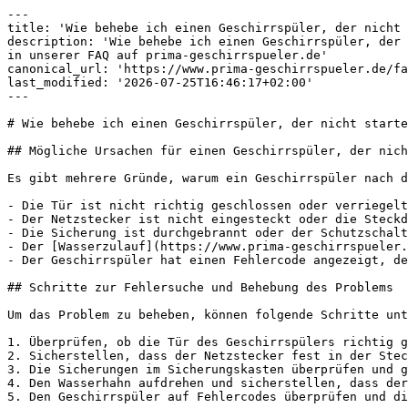
---

title: 'Wie behebe ich einen Geschirrspüler, der nicht 
description: 'Wie behebe ich einen Geschirrspüler, der 
in unserer FAQ auf prima-geschirrspueler.de'

canonical_url: 'https://www.prima-geschirrspueler.de/fa
last_modified: '2026-07-25T16:46:17+02:00'

---

# Wie behebe ich einen Geschirrspüler, der nicht starte
## Mögliche Ursachen für einen Geschirrspüler, der nich
Es gibt mehrere Gründe, warum ein Geschirrspüler nach d
- Die Tür ist nicht richtig geschlossen oder verriegelt
- Der Netzstecker ist nicht eingesteckt oder die Steckd
- Die Sicherung ist durchgebrannt oder der Schutzschalt
- Der [Wasserzulauf](https://www.prima-geschirrspueler.
- Der Geschirrspüler hat einen Fehlercode angezeigt, de
## Schritte zur Fehlersuche und Behebung des Problems

Um das Problem zu beheben, können folgende Schritte unt
1. Überprüfen, ob die Tür des Geschirrspülers richtig g
2. Sicherstellen, dass der Netzstecker fest in der Stec
3. Die Sicherungen im Sicherungskasten überprüfen und g
4. Den Wasserhahn aufdrehen und sicherstellen, dass der
5. Den Geschirrspüler auf Fehlercodes überprüfen und di