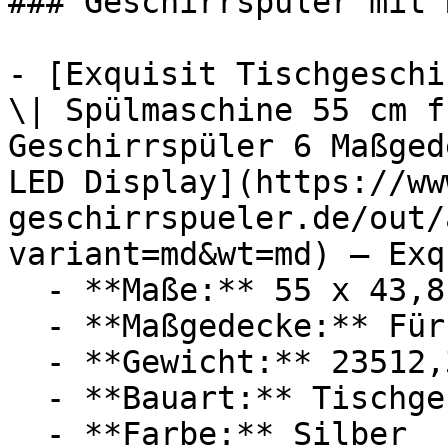
### Geschirrspüler mit 
- [Exquisit Tischgeschi
\| Spülmaschine 55 cm f
Geschirrspüler 6 Maßged
LED Display](https://ww
geschirrspueler.de/out/
variant=md&wt=md) — Exq
  - **Maße:** 55 x 43,8 x 50 cm

  - **Maßgedecke:** Für 6 Maßgedecke

  - **Gewicht:** 23512,3g

  - **Bauart:** Tischgeschirrspüler

  - **Farbe:** Silber
