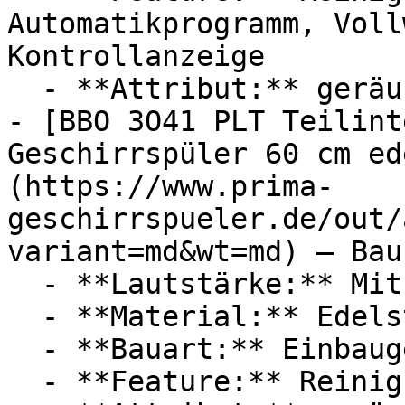
Automatikprogramm, Voll
Kontrollanzeige

  - **Attribut:** geräuschlos

- [BBO 3O41 PLT Teilint
Geschirrspüler 60 cm ed
(https://www.prima-
geschirrspueler.de/out/
variant=md&wt=md) — Bau
  - **Lautstärke:** Mit 41 dB Lautstärke

  - **Material:** Edelstahl

  - **Bauart:** Einbaugeschirrspüler

  - **Feature:** Reinigungsprogramm
