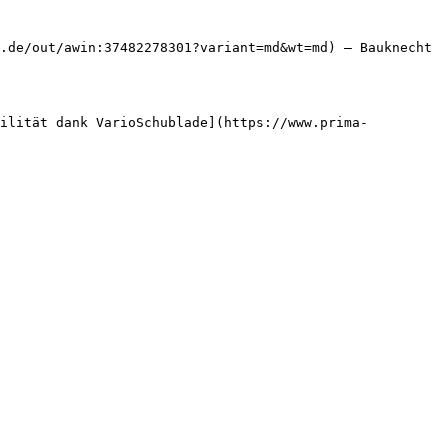
.de/out/awin:37482278301?variant=md&wt=md) — Bauknecht

bilität dank VarioSchublade](https://www.prima-