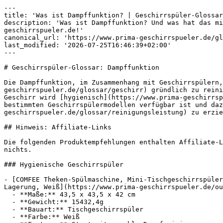
---

title: 'Was ist Dampffunktion? | Geschirrspüler-Glossar
description: 'Was ist Dampffunktion? Und was hat das mi
geschirrspueler.de!'

canonical_url: 'https://www.prima-geschirrspueler.de/gl
last_modified: '2026-07-25T16:46:39+02:00'

---

# Geschirrspüler-Glossar: Dampffunktion

Die Dampffunktion, im Zusammenhang mit Geschirrspülern,
geschirrspueler.de/glossar/geschirr) gründlich zu reini
Geschirr wird [hygienisch](https://www.prima-geschirrsp
bestimmten Geschirrspülermodellen verfügbar ist und daz
geschirrspueler.de/glossar/reinigungsleistung) zu erzie
## Hinweis: Affiliate-Links

Die folgenden Produktempfehlungen enthalten Affiliate-L
nichts.

### Hygienische Geschirrspüler

- [COMFEE Theken-Spülmaschine, Mini-Tischgeschirrspüler
Lagerung, Weiß](https://www.prima-geschirrspueler.de/ou
  - **Maße:** 43,5 x 43,5 x 42 cm

  - **Gewicht:** 15432,4g

  - **Bauart:** Tischgeschirrspüler

  - **Farbe:** Weiß
