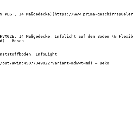
9 PLGT, 14 Maßgedecke](https://www.prima-geschirrspueler
HVX02E, 14 Maßgedecke, Infolicht auf dem Boden \& Flexi
d) — Bosch

/out/awin:45077349022?variant=md&wt=md) — Beko
