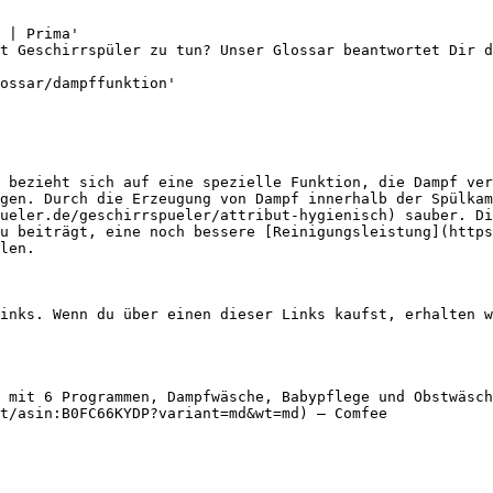
 | Prima'

t Geschirrspüler zu tun? Unser Glossar beantwortet Dir 
ossar/dampffunktion'

 bezieht sich auf eine spezielle Funktion, die Dampf ver
gen. Durch die Erzeugung von Dampf innerhalb der Spülkam
ueler.de/geschirrspueler/attribut-hygienisch) sauber. Di
u beiträgt, eine noch bessere [Reinigungsleistung](https
len.

inks. Wenn du über einen dieser Links kaufst, erhalten w
 mit 6 Programmen, Dampfwäsche, Babypflege und Obstwäsch
t/asin:B0FC66KYDP?variant=md&wt=md) — Comfee
