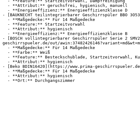
  - **Feature:** Startzeitvorwahl, Dampfreinigung

  - **Attribut:** geruchsfrei, hygienisch, manuell

  - **Energieeffizienz:** Energieeffizienzklasse D

- [BAUKNECHT teilintegrierbarer Geschirrspüler BBO 3O53
  - **Maßgedecke:** Für 14 Maßgedecke

  - **Feature:** Startzeitvorwahl

  - **Attribut:** hygienisch

  - **Energieeffizienz:** Energieeffizienzklasse B

- [BOSCH vollintegrierbarer Geschirrspüler Serie 2 SMV2
geschirrspueler.de/out/awin:37482426146?variant=md&wt=m
  - **Maßgedecke:** Für 14 Maßgedecke

  - **Farbe:** Weiß

  - **Feature:** Besteckschublade, Startzeitvorwahl, Kunststoffboden, InfoLight

  - **Attribut:** hygienisch

- [Beko BDIN16420](https://www.prima-geschirrspueler.de
  - **Maßgedecke:** Für 14 Maßgedecke

  - **Attribut:** hygienisch
