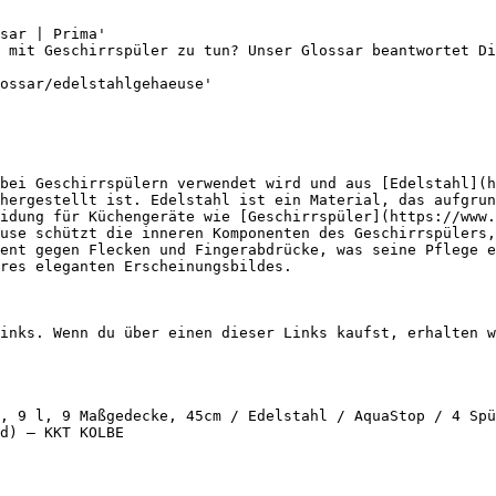
sar | Prima'

 mit Geschirrspüler zu tun? Unser Glossar beantwortet Di
ossar/edelstahlgehaeuse'

bei Geschirrspülern verwendet wird und aus [Edelstahl](h
hergestellt ist. Edelstahl ist ein Material, das aufgrun
idung für Küchengeräte wie [Geschirrspüler](https://www.
use schützt die inneren Komponenten des Geschirrspülers,
ent gegen Flecken und Fingerabdrücke, was seine Pflege e
res eleganten Erscheinungsbildes.

inks. Wenn du über einen dieser Links kaufst, erhalten w
, 9 l, 9 Maßgedecke, 45cm / Edelstahl / AquaStop / 4 Spü
d) — KKT KOLBE
