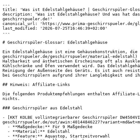
---

title: 'Was ist Edelstahlgehäuse? | Geschirrspüler-Glos
description: 'Was ist Edelstahlgehäuse? Und was hat das
geschirrspueler.de!'

canonical_url: 'https://www.prima-geschirrspueler.de/gl
last_modified: '2026-07-25T16:46:39+02:00'

---

# Geschirrspüler-Glossar: Edelstahlgehäuse

Ein Edelstahlgehäuse ist eine Gehäusekonstruktion, die 
geschirrspueler.de/geschirrspueler/material-edelstahl) 
Haltbarkeit und ästhetischen Erscheinung oft als Auskle
Kühlschränke und Öfen verwendet wird. Das Edelstahlgehä
Reinigung der Außenseite des Geräts. Es ist auch resist
bei Geschirrspülern aufgrund ihrer Langlebigkeit und ih
## Hinweis: Affiliate-Links

Die folgenden Produktempfehlungen enthalten Affiliate-L
nichts.

### Geschirrspüler aus Edelstahl

- [KKT KOLBE vollintegrierbarer Geschirrspüler DW4504VI
geschirrspueler.de/out/awin:40144846227?variant=md&wt=m
  - **Maßgedecke:** Für 9 Maßgedecke

  - **Material:** Edelstahl

  - **Feature:** Aquastop, Startzeitvorwahl
