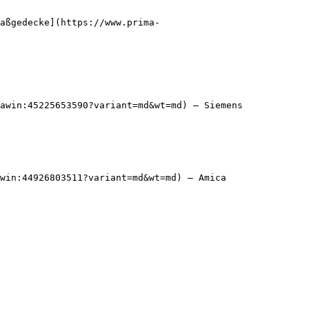
aßgedecke](https://www.prima-
awin:45225653590?variant=md&wt=md) — Siemens

win:44926803511?variant=md&wt=md) — Amica
