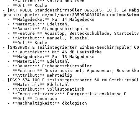
  - **Attribut:** vollautomatisch

  - **Ort:** Küche

- [KKT KOLBE Standgeschirrspüler DW615FS, 10 l, 14 Maßg
geschirrspueler.de/out/awin:38599803310?variant=md&wt=m
  - **Maßgedecke:** Für 14 Maßgedecke

  - **Material:** Edelstahl

  - **Bauart:** Standgeschirrspüler

  - **Feature:** Aquastop, Besteckschublade, Startzeitvorwahl

  - **Attribut:** manuell, flexibel

  - **Ort:** Küche

- [SN53HS07TE Teilintegrierter Einbau-Geschirrspüler 60
  - **Lautstärke:** Mit 46 dB Lautstärke

  - **Maßgedecke:** Für 13 Maßgedecke

  - **Material:** Edelstahl

  - **Bauart:** Einbaugeschirrspüler

  - **Feature:** Dosierassistent, Aquasensor, Besteckkorb, Tassenablage

  - **Attribut:** mehrteilig

- [EGSP 574 100 E teilintegrierbarer 60 cm Geschirrspül
  - **Material:** Edelstahl

  - **Attribut:** vollautomatisch

  - **Energieeffizienz:** Energieeffizienzklasse D

  - **Ort:** Innenraum
