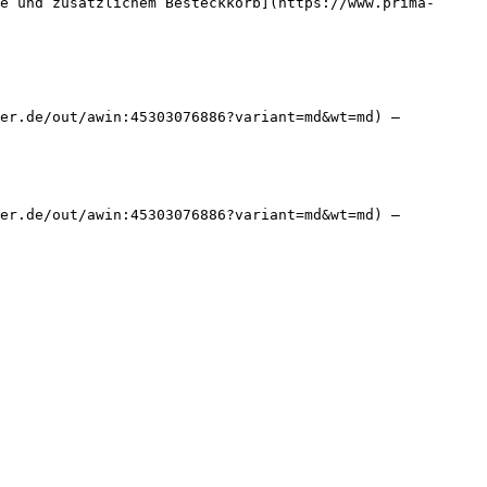
e und zusätzlichem Besteckkorb](https://www.prima-
er.de/out/awin:45303076886?variant=md&wt=md) — 
er.de/out/awin:45303076886?variant=md&wt=md) — 