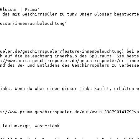
Glossar | Prima'

 das mit Geschirrspüler zu tun? Unser Glossar beantworte
ossar/innenraumbeleuchtung'

pueler.de/geschirrspueler/feature-innenbeleuchtung) bei e
h auf die Beleuchtung innerhalb des Spülraums. Sie beste
://www.prima-geschirrspueler.de/geschirrspueler/ort-inne
nd des Be- und Entladens des Geschirrspülers zu verbesse
inks. Wenn du über einen dieser Links kaufst, erhalten w
s://www.prima-geschirrspueler.de/out/awin:39879014179?va