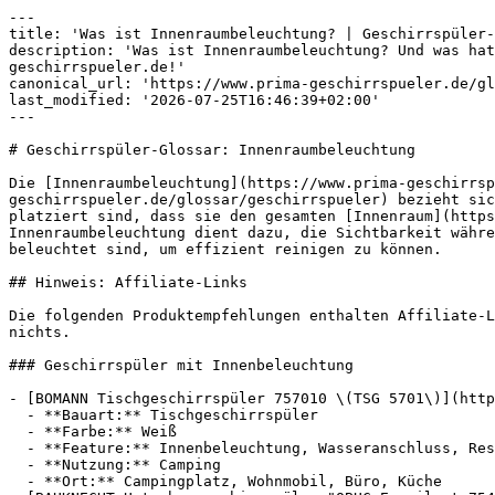
---

title: 'Was ist Innenraumbeleuchtung? | Geschirrspüler-
description: 'Was ist Innenraumbeleuchtung? Und was hat
geschirrspueler.de!'

canonical_url: 'https://www.prima-geschirrspueler.de/gl
last_modified: '2026-07-25T16:46:39+02:00'

---

# Geschirrspüler-Glossar: Innenraumbeleuchtung

Die [Innenraumbeleuchtung](https://www.prima-geschirrs
geschirrspueler.de/glossar/geschirrspueler) bezieht sic
platziert sind, dass sie den gesamten [Innenraum](https
Innenraumbeleuchtung dient dazu, die Sichtbarkeit währe
beleuchtet sind, um effizient reinigen zu können.

## Hinweis: Affiliate-Links

Die folgenden Produktempfehlungen enthalten Affiliate-L
nichts.

### Geschirrspüler mit Innenbeleuchtung

- [BOMANN Tischgeschirrspüler 757010 \(TSG 5701\)](http
  - **Bauart:** Tischgeschirrspüler

  - **Farbe:** Weiß

  - **Feature:** Innenbeleuchtung, Wasseranschluss, Restlaufanzeige, Wassertank

  - **Nutzung:** Camping

  - **Ort:** Campingplatz, Wohnmobil, Büro, Küche
