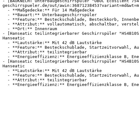
- [BAUKNECHT Unterbaugeschirrspüler "OBUC Ecosilent 754
geschirrspueler.de/out/awin:36871238453?variant=md&wt=m
  - **Maßgedecke:** Für 14 Maßgedecke

  - **Bauart:** Unterbaugeschirrspüler

  - **Feature:** Besteckschublade, Besteckkorb, Innenbeleuchtung, Kontrollanzeige

  - **Attribut:** vollautomatisch, abschaltbar, verstellbar

  - **Ort:** Innenraum

- [Hanseatic teilintegrierbarer Geschirrspüler "HS4B10S
Hanseatic

  - **Lautstärke:** Mit 42 dB Lautstärke

  - **Feature:** Besteckschublade, Startzeitvorwahl, Automatikprogramm, Startverzögerung

  - **Attribut:** teilintegrierbar

  - **Energieeffizienz:** Energieeffizienzklasse B, Energieeffizienzklasse A

- [Hanseatic teilintegrierbarer Geschirrspüler "HS4B10S
Hanseatic

  - **Lautstärke:** Mit 42 dB Lautstärke

  - **Feature:** Besteckschublade, Startzeitvorwahl, Automatikprogramm, Startverzögerung

  - **Attribut:** teilintegrierbar
