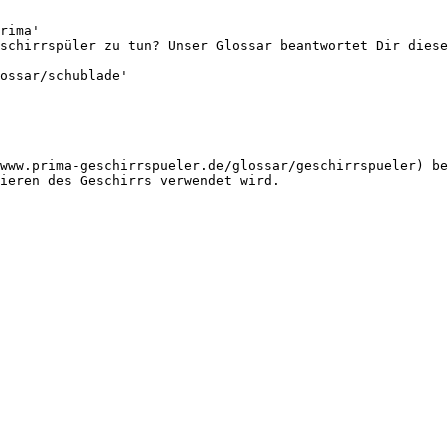
rima'

schirrspüler zu tun? Unser Glossar beantwortet Dir diese
ossar/schublade'

www.prima-geschirrspueler.de/glossar/geschirrspueler) be