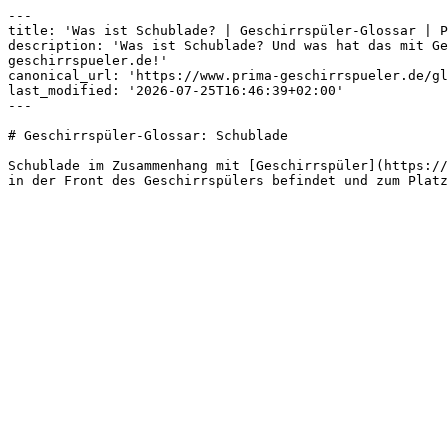
---

title: 'Was ist Schublade? | Geschirrspüler-Glossar | P
description: 'Was ist Schublade? Und was hat das mit Ge
geschirrspueler.de!'

canonical_url: 'https://www.prima-geschirrspueler.de/gl
last_modified: '2026-07-25T16:46:39+02:00'

---

# Geschirrspüler-Glossar: Schublade

Schublade im Zusammenhang mit [Geschirrspüler](https://