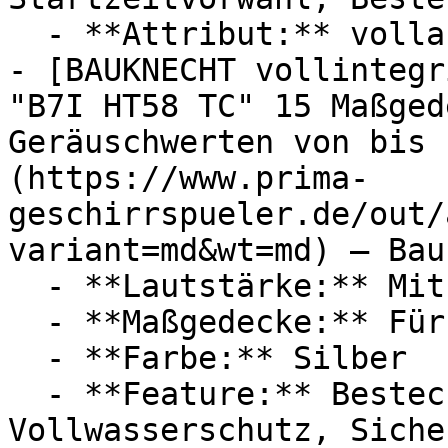
  - **Attribut:** vollautomatisch, multifunktional

- [BAUKNECHT vollintegr
"B7I HT58 TC" 15 Maßged
Geräuschwerten von bis 
(https://www.prima-
geschirrspueler.de/out/
variant=md&wt=md) — Bau
  - **Lautstärke:** Mit 38 dB Lautstärke

  - **Maßgedecke:** Für 15 Maßgedecke

  - **Farbe:** Silber

  - **Feature:** Besteckschublade, 
Vollwasserschutz, Siche