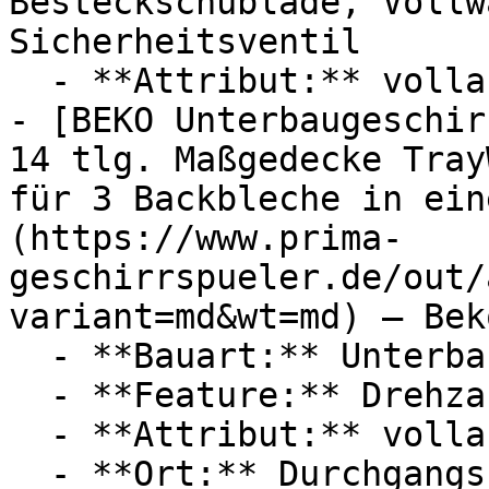
Besteckschublade, Vollw
Sicherheitsventil

  - **Attribut:** vollautomatisch, abschaltbar

- [BEKO Unterbaugeschir
14 tlg. Maßgedecke Tray
für 3 Backbleche in ein
(https://www.prima-
geschirrspueler.de/out/
variant=md&wt=md) — Beko
  - **Bauart:** Unterbaugeschirrspüler

  - **Feature:** Drehzahlregler, Inverter

  - **Attribut:** vollautomatisch
