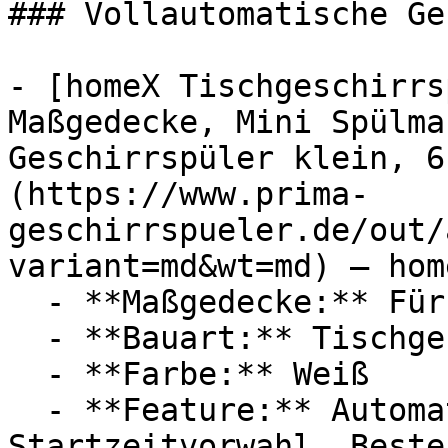
### Vollautomatische Ge
- [homeX Tischgeschirrs
Maßgedecke, Mini Spülma
Geschirrspüler klein, 6
(https://www.prima-
geschirrspueler.de/out/
variant=md&wt=md) — home
  - **Maßgedecke:** Für 6 Maßgedecke

  - **Bauart:** Tischgeschirrspüler

  - **Farbe:** Weiß

  - **Feature:** Automatische Türöffnung, 
Startzeitvorwahl, Beste