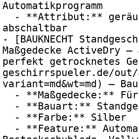
Automatikprogramm

  - **Attribut:** geräuschlos, vollautomatisch, 
abschaltbar

- [BAUKNECHT Standgesch
Maßgedecke ActiveDry – 
perfekt getrocknetes Ge
geschirrspueler.de/out/
variant=md&wt=md) — Bau
  - **Maßgedecke:** Für 14 Maßgedecke

  - **Bauart:** Standgeschirrspüler

  - **Farbe:** Silber

  - **Feature:** Automatische Türöffnung, 