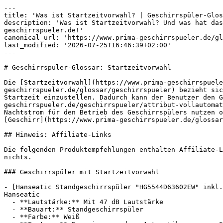
---

title: 'Was ist Startzeitvorwahl? | Geschirrspüler-Glos
description: 'Was ist Startzeitvorwahl? Und was hat das
geschirrspueler.de!'

canonical_url: 'https://www.prima-geschirrspueler.de/gl
last_modified: '2026-07-25T16:46:39+02:00'

---

# Geschirrspüler-Glossar: Startzeitvorwahl

Die [Startzeitvorwahl](https://www.prima-geschirrspuele
geschirrspueler.de/glossar/geschirrspueler) bezieht sic
Startzeit einzustellen. Dadurch kann der Benutzer den G
geschirrspueler.de/geschirrspueler/attribut-vollautomat
Nachtstrom für den Betrieb des Geschirrspülers nutzen o
[Geschirr](https://www.prima-geschirrspueler.de/glossar
## Hinweis: Affiliate-Links

Die folgenden Produktempfehlungen enthalten Affiliate-L
nichts.

### Geschirrspüler mit Startzeitvorwahl

- [Hanseatic Standgeschirrspüler "HG5544D63602EW" inkl.
Hanseatic

  - **Lautstärke:** Mit 47 dB Lautstärke

  - **Bauart:** Standgeschirrspüler

  - **Farbe:** Weiß
