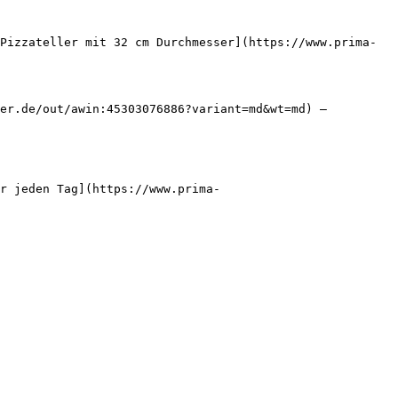
Pizzateller mit 32 cm Durchmesser](https://www.prima-
er.de/out/awin:45303076886?variant=md&wt=md) — 
r jeden Tag](https://www.prima-