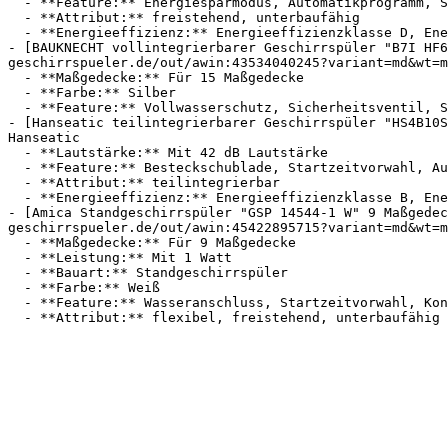
  - **Feature:** Energiesparmodus, Automatikprogramm, Startzeitvorwahl, Kontrollanzeige

  - **Attribut:** freistehend, unterbaufähig

  - **Energieeffizienz:** Energieeffizienzklasse D, Energieeffizienzklasse A

- [BAUKNECHT vollintegrierbarer Geschirrspüler "B7I HF6
geschirrspueler.de/out/awin:43534040245?variant=md&wt=m
  - **Maßgedecke:** Für 15 Maßgedecke

  - **Farbe:** Silber

  - **Feature:** Vollwasserschutz, Sicherheitsventil, Startzeitvorwahl, Automatikprogramm

- [Hanseatic teilintegrierbarer Geschirrspüler "HS4B10S
Hanseatic

  - **Lautstärke:** Mit 42 dB Lautstärke

  - **Feature:** Besteckschublade, Startzeitvorwahl, Automatikprogramm, Startverzögerung

  - **Attribut:** teilintegrierbar

  - **Energieeffizienz:** Energieeffizienzklasse B, Energieeffizienzklasse A

- [Amica Standgeschirrspüler "GSP 14544-1 W" 9 Maßgedec
geschirrspueler.de/out/awin:45422895715?variant=md&wt=m
  - **Maßgedecke:** Für 9 Maßgedecke

  - **Leistung:** Mit 1 Watt

  - **Bauart:** Standgeschirrspüler

  - **Farbe:** Weiß

  - **Feature:** Wasseranschluss, Startzeitvorwahl, Kontrollanzeige
