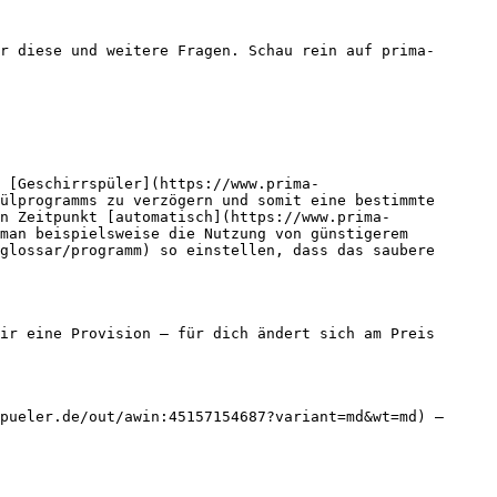
r diese und weitere Fragen. Schau rein auf prima-
m [Geschirrspüler](https://www.prima-
ülprogramms zu verzögern und somit eine bestimmte 
n Zeitpunkt [automatisch](https://www.prima-
man beispielsweise die Nutzung von günstigerem 
glossar/programm) so einstellen, dass das saubere 
ir eine Provision — für dich ändert sich am Preis 
pueler.de/out/awin:45157154687?variant=md&wt=md) — 