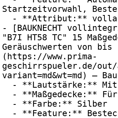
Startzeitvorwahl, Beste
  - **Attribut:** vollautomatisch, multifunktional

- [BAUKNECHT vollintegr
"B7I HT58 TC" 15 Maßged
Geräuschwerten von bis 
(https://www.prima-
geschirrspueler.de/out/
variant=md&wt=md) — Bau
  - **Lautstärke:** Mit 38 dB Lautstärke

  - **Maßgedecke:** Für 15 Maßgedecke

  - **Farbe:** Silber

  - **Feature:** Besteckschublade, 