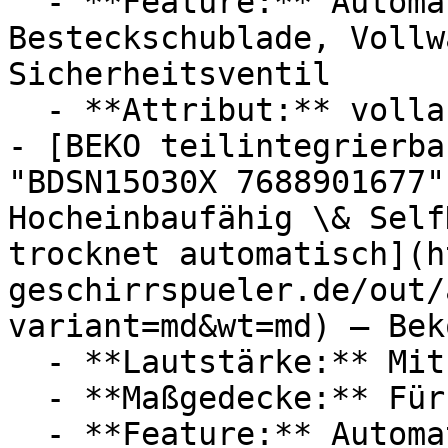
  - **Feature:** Automatische Türöffnung, 
Besteckschublade, Vollw
Sicherheitsventil

  - **Attribut:** vollautomatisch, abschaltbar

- [BEKO teilintegrierba
"BDSN15O30X 7688901677"
Hocheinbaufähig \& Self
trocknet automatisch](h
geschirrspueler.de/out/
variant=md&wt=md) — Beko
  - **Lautstärke:** Mit 48 dB Lautstärke

  - **Maßgedecke:** Für 14 Maßgedecke

  - **Feature:** Automatische Türöffnung, 