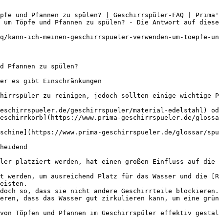
pfe und Pfannen zu spülen? | Geschirrspüler-FAQ | Prima'

 um Töpfe und Pfannen zu spülen? - Die Antwort auf diese
q/kann-ich-meinen-geschirrspueler-verwenden-um-toepfe-un
d Pfannen zu spülen?

er es gibt Einschränkungen

hirrspüler zu reinigen, jedoch sollten einige wichtige P
eschirrspueler.de/geschirrspueler/material-edelstahl) od
eschirrkorb](https://www.prima-geschirrspueler.de/glossa
schine](https://www.prima-geschirrspueler.de/glossar/spu
heidend

ler platziert werden, hat einen großen Einfluss auf die 
t werden, um ausreichend Platz für das Wasser und die [R
eisten.

doch so, dass sie nicht andere Geschirrteile blockieren.

eren, dass das Wasser gut zirkulieren kann, um eine grün
von Töpfen und Pfannen im Geschirrspüler effektiv gestal