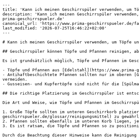
---

title: 'Kann ich meinen Geschirrspüler verwenden, um Tö
description: 'Kann ich meinen Geschirrspüler verwenden,
prima-geschirrspueler.de'

canonical_url: 'https://www.prima-geschirrspueler.de/fa
last_modified: '2026-07-25T16:46:22+02:00'

---

# Kann ich meinen Geschirrspüler verwenden, um Töpfe un
## Geschirrspüler können Töpfe und Pfannen reinigen, ab
Es ist grundsätzlich möglich, Töpfe und Pfannen im Gesc
- Töpfe und Pfannen aus [Edelstahl](https://www.prima-g
- Antihaftbeschichtete Pfannen sollten nur im oberen [G
vermeiden.

- Gusseisen- und Kupfertöpfe sind nicht für die [Spülma
## Die richtige Platzierung im Geschirrspüler ist entsc
Die Art und Weise, wie Töpfe und Pfannen im Geschirrspü
1. Große Töpfe sollten im unteren Geschirrkorb platzier
geschirrspueler.de/glossar/reinigungsmittel) zu gewährl
2. Pfannen sollten ebenfalls im unteren Korb liegen, je
3. Es ist ratsam, die Töpfe und Pfannen so zu positioni
Durch die Beachtung dieser Hinweise kann die Reinigung 