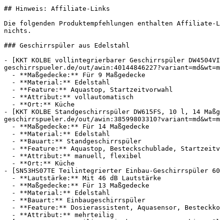
## Hinweis: Affiliate-Links

Die folgenden Produktempfehlungen enthalten Affiliate-L
nichts.

### Geschirrspüler aus Edelstahl

- [KKT KOLBE vollintegrierbarer Geschirrspüler DW4504VI
geschirrspueler.de/out/awin:40144846227?variant=md&wt=m
  - **Maßgedecke:** Für 9 Maßgedecke

  - **Material:** Edelstahl

  - **Feature:** Aquastop, Startzeitvorwahl

  - **Attribut:** vollautomatisch

  - **Ort:** Küche

- [KKT KOLBE Standgeschirrspüler DW615FS, 10 l, 14 Maßg
geschirrspueler.de/out/awin:38599803310?variant=md&wt=m
  - **Maßgedecke:** Für 14 Maßgedecke

  - **Material:** Edelstahl

  - **Bauart:** Standgeschirrspüler

  - **Feature:** Aquastop, Besteckschublade, Startzeitvorwahl

  - **Attribut:** manuell, flexibel

  - **Ort:** Küche

- [SN53HS07TE Teilintegrierter Einbau-Geschirrspüler 60
  - **Lautstärke:** Mit 46 dB Lautstärke

  - **Maßgedecke:** Für 13 Maßgedecke

  - **Material:** Edelstahl

  - **Bauart:** Einbaugeschirrspüler

  - **Feature:** Dosierassistent, Aquasensor, Besteckkorb, Tassenablage

  - **Attribut:** mehrteilig
